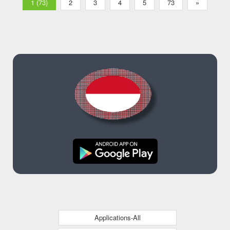
1 (73)
2
3
4
5
73
»
Applications-All