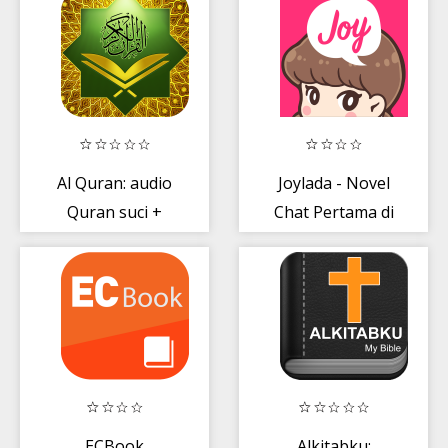
Al Quran: audio
Joylada - Novel
Quran suci +
Chat Pertama di
buku Quran
Indonesia
dalam Arab
ECBook
Alkitabku: