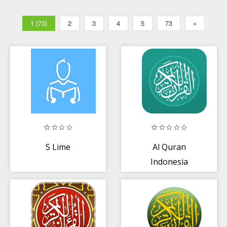
1 (73)
2
3
4
5
73
»
S Lime
Al Quran
Indonesia