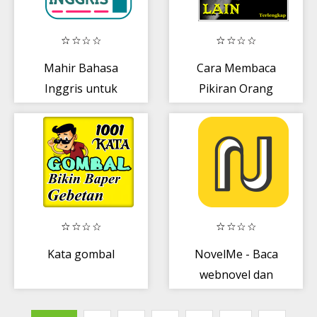
Mahir Bahasa
Cara Membaca
Inggris untuk
Pikiran Orang
Pemula
Kata gombal
NovelMe - Baca
webnovel dan
love story tiap
hari